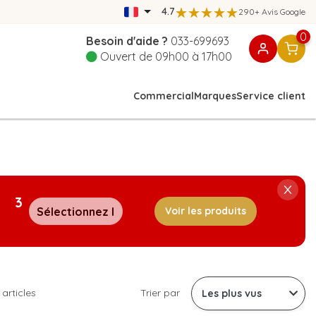
4.7
290+ Avis Google
0
Besoin d'aide ?
033-699693
Ouvert de 09h00 à 17h00
Commercial
Marques
Service client
3
Voir les produits
 articles
Trier par