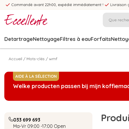
Commandé avant 22h00, expédié immédiatement !
Livraison 
Detartrage
Nettoyage
Filtres à eau
Forfaits
Nettoya
Accueil
/
Mots-clés
/
wmf
AIDE À LA SÉLECTION
Welke producten passen bij mijn koffiema
Produ
033 699 693
Ma-Vr 09:00 -17:00
Open