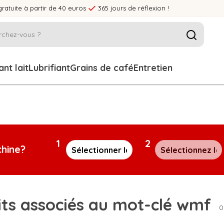
gratuite à partir de 40 euros
365 jours de réflexion !
nt lait
Lubrifiant
Grains de café
Entretien
1
2
chine?
its associés au mot-clé wmf
0