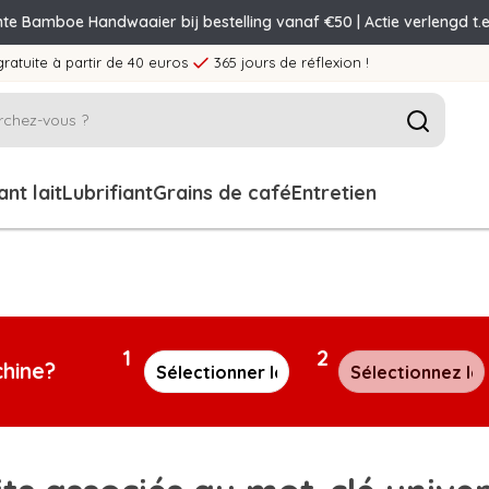
nte Bamboe Handwaaier bij bestelling vanaf €50 | Actie verlengd t.e
gratuite à partir de 40 euros
365 jours de réflexion !
nt lait
Lubrifiant
Grains de café
Entretien
1
2
chine?