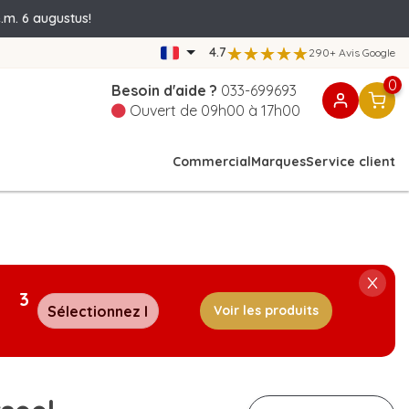
.m. 6 augustus!
4.7
290+ Avis Google
0
Besoin d'aide ?
033-699693
Ouvert de 09h00 à 17h00
Commercial
Marques
Service client
3
Voir les produits