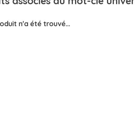
ts associés au mot-clé univer
duit n'a été trouvé...