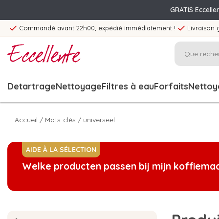
GRATIS Eccelle
Commandé avant 22h00, expédié immédiatement !
Livraison 
Detartrage
Nettoyage
Filtres à eau
Forfaits
Nettoya
Accueil
/
Mots-clés
/
universeel
AIDE À LA SÉLECTION
Welke producten passen bij mijn koffiema