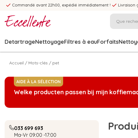
Commandé avant 22h00, expédié immédiatement !
Livraison 
Detartrage
Nettoyage
Filtres à eau
Forfaits
Nettoya
Accueil
/
Mots-clés
/
pet
AIDE À LA SÉLECTION
Welke producten passen bij mijn koffiema
Produi
033 699 693
Ma-Vr 09:00 -17:00