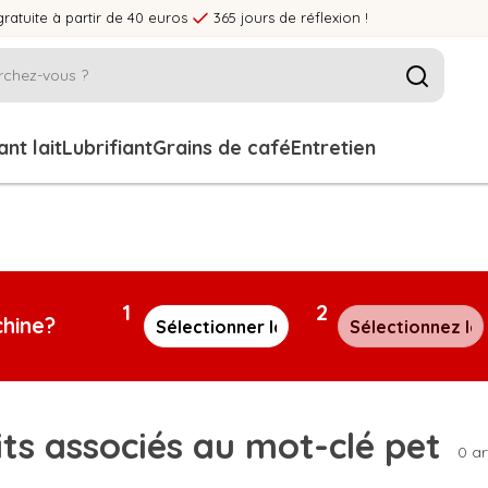
gratuite à partir de 40 euros
365 jours de réflexion !
nt lait
Lubrifiant
Grains de café
Entretien
1
2
chine?
ts associés au mot-clé pet
0 ar