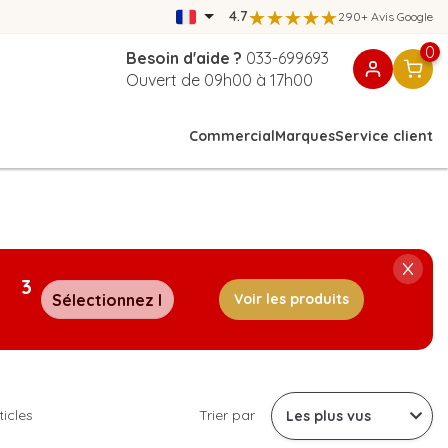
4.7
290+ Avis Google
0
Besoin d'aide ?
033-699693
Ouvert de 09h00 à 17h00
Commercial
Marques
Service client
3
Voir les produits
ticles
Trier par