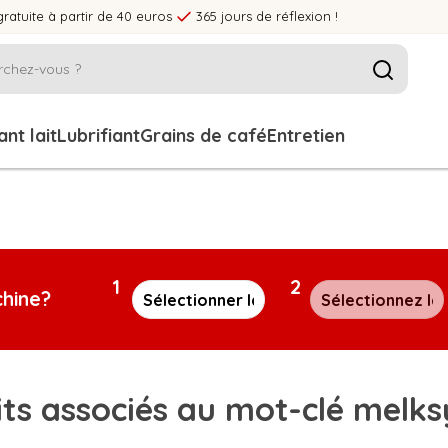
gratuite à partir de 40 euros
365 jours de réflexion !
nt lait
Lubrifiant
Grains de café
Entretien
1
2
chine?
its associés au mot-clé melk