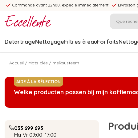
Commandé avant 22h00, expédié immédiatement !
Livraison 
Detartrage
Nettoyage
Filtres à eau
Forfaits
Nettoya
Accueil
/
Mots-clés
/
melksysteem
AIDE À LA SÉLECTION
Welke producten passen bij mijn koffiema
Produ
033 699 693
Ma-Vr 09:00 -17:00