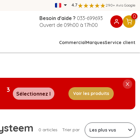
4.7
290+ Avis Google
0
Besoin d'aide ?
033-699693
Ouvert de 09h00 à 17h00
Commercial
Marques
Service client
3
Voir les produits
systeem
0 articles
Trier par