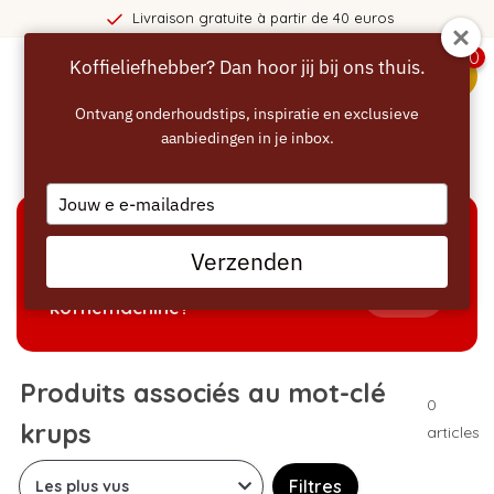
Livraison gratuite à partir de 40 euros
0
Koffieliefhebber? Dan hoor jij bij ons thuis.
menu
Ontvang onderhoudstips, inspiratie en exclusieve
aanbiedingen in je inbox.
Accueil
/
Mots-clés
/
krups
Type
your
email
AIDE À LA SÉLECTION
Verzenden
Welke producten passen bij mijn
Tonen
koffiemachine?
Produits associés au mot-clé
0
krups
articles
Filtres