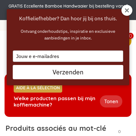
GRATIS Eccellente Bamboe Handwaaier bij bestelling vanaf
€50 | Actie verlengd t.e.m. 6 augustus!
Koffieliefhebber? Dan hoor jij bij ons thuis.
Livraison gratuite à partir de 40 euros
Ontvang onderhoudstips, inspiratie en exclusieve
0
aanbiedingen in je inbox.
menu
Type
your
Accueil
/
Mots-clés
/
inbouw
email
Verzenden
AIDE À LA SÉLECTION
Welke producten passen bij mijn
Tonen
koffiemachine?
Produits associés au mot-clé
0