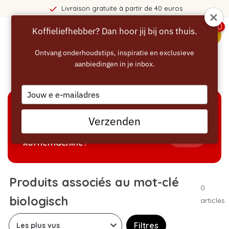
Livraison gratuite à partir de 40 euros
0
Koffieliefhebber? Dan hoor jij bij ons thuis.
menu
Ontvang onderhoudstips, inspiratie en exclusieve
aanbiedingen in je inbox.
Accueil
/
Mots-clés
/
biologisch
Type
your
email
AIDE À LA SÉLECTION
Verzenden
Welke producten passen bij mijn
Tonen
koffiemachine?
Produits associés au mot-clé
0
biologisch
articles
Filtres