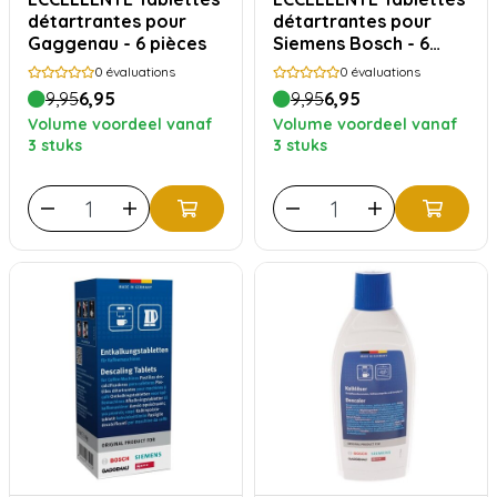
détartrantes pour
détartrantes pour
Gaggenau - 6 pièces
Siemens Bosch - 6
pièces
0
évaluations
0
évaluations
9,95
6,95
9,95
6,95
Volume voordeel vanaf
Volume voordeel vanaf
3 stuks
3 stuks