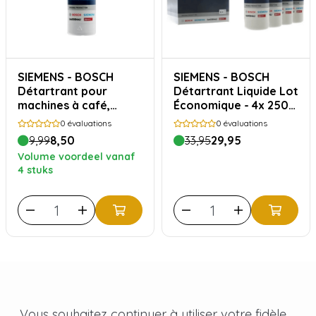
SIEMENS - BOSCH
SIEMENS - BOSCH
Détartrant pour
Détartrant Liquide Lot
machines à café,
Économique - 4x 250
bouilloires et fours à
ml
0
évaluations
0
évaluations
vapeur – 250ml
9,99
8,50
33,95
29,95
Volume voordeel vanaf
4 stuks
Vous souhaitez continuer à utiliser votre fidèle