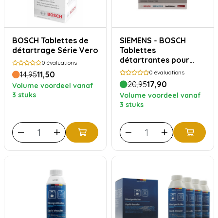
BOSCH Tablettes de
SIEMENS - BOSCH
détartrage Série Vero
Tablettes
détartrantes pour
0
évaluations
machines à café - 12x
0
évaluations
14,95
11,50
18 grammes
20,95
17,90
Volume voordeel vanaf
3 stuks
Volume voordeel vanaf
3 stuks