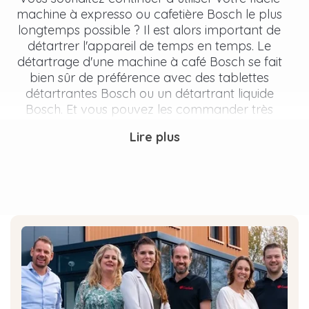
machine à expresso ou cafetière Bosch le plus
longtemps possible ? Il est alors important de
détartrer l'appareil de temps en temps. Le
détartrage d'une machine à café Bosch se fait
bien sûr de préférence avec des tablettes
détartrantes Bosch ou un détartrant liquide
Bosch. Et vous pouvez les commander très
facilement et rapidement en ligne chez
Lire plus
Eccellente !
Pourquoi dois-je détartrer ma
cafetière Bosch ?
Un détartrage régulier est important pour
prolonger la durée de vie de votre cafetière et
préserver le goût délicieux de votre café. Mais il
y a une autre raison. Si votre cafetière tombe en
panne, le fabricant évaluera d'abord l'appareil
avant d'accorder la garantie. S'il est constaté