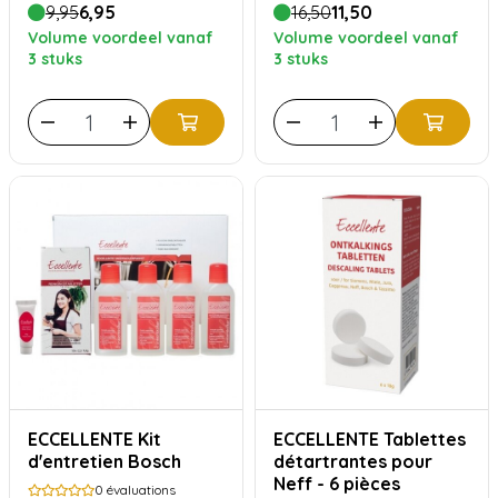
9,95
6,95
16,50
11,50
Volume voordeel vanaf
Volume voordeel vanaf
3 stuks
3 stuks
ECCELLENTE Kit
ECCELLENTE Tablettes
d'entretien Bosch
détartrantes pour
Neff - 6 pièces
0
évaluations