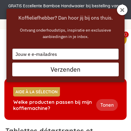
GRATIS Eccellente Bamboe Handwaaier bij bestelling vanaf
€50 | Actie verlengd t.e.m. 6 augustus!
Koffieliefhebber? Dan hoor jij bij ons thuis.
tir de 40 euros
365 jours de réf
Ontvang onderhoudstips, inspiratie en exclusieve
0
aanbiedingen in je inbox.
menu
Type
your
Accueil
/
Détartrage
/
Tablettes détartrantes et
email
détartrant liquide Bosch
Verzenden
AIDE À LA SÉLECTION
Welke producten passen bij mijn
Tonen
koffiemachine?
Tablettes détartrantes et