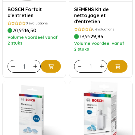
BOSCH Forfait
SIEMENS Kit de
d'entretien
nettoyage et
d'entretien
0
évaluations
0
évaluations
20,95
16,50
39,95
29,95
Volume voordeel vanaf
2 stuks
Volume voordeel vanaf
2 stuks