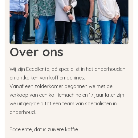
que vous n'avez pas suffisamment détartré, ou
que vous avez utilisé les mauvais produits pour
le détartrage, la garantie de votre cafetière peut
être annulée.
Notre assortiment de tablettes
Over ons
détartrantes Bosch
Eccellente propose une vaste gamme de
Wij zijn Eccellente, dé specialist in het onderhouden
tablettes détartrantes Bosch. Vous pouvez par
en ontkalken van koffiemachines.
exemple choisir un lot de 6 tablettes
Vanaf een zolderkamer begonnen we met de
détartrantes Bosch. Celles-ci conviennent aux
verkoop van een koffiemachine en 17 jaar later zijn
machines à expresso entièrement automatiques
et semi-automatiques, aux machines à café filtre
we uitgegroeid tot een team van specialisten in
et aux bouilloires de Bosch, Siemens, Gaggenau
onderhoud.
et Neff. Préférez-vous un détartrant liquide
Bosch ? Nous en avons également dans notre
Eccelente, dat is zuivere koffie
assortiment !