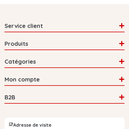
avez commandé les mauvaises tablettes
détartrantes Bosch ? Vous pouvez les retourner
sans problème. Chez Eccellente, vous disposez
d'un droit de retour de 365 jours.
Service client
La fréquence de détartrage de votre machine à
café dépend, entre autres, de la dureté de l'eau.
Produits
Vérifiez directement la dureté de l'eau de votre
province.
Catégories
Mon compte
B2B
Adresse de visite