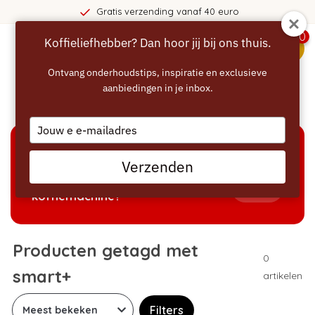
Gratis verzending vanaf 40 euro
0
Koffieliefhebber? Dan hoor jij bij ons thuis.
menu
Ontvang onderhoudstips, inspiratie en exclusieve
aanbiedingen in je inbox.
Home
/
Tags
/
smart+
Type
your
email
KEUZEHULP
Verzenden
Welke producten passen bij mijn
Tonen
koffiemachine?
Producten getagd met
0
smart+
artikelen
Filters