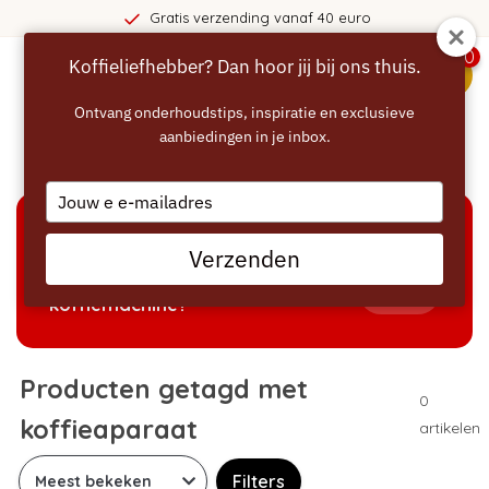
Gratis verzending vanaf 40 euro
0
Koffieliefhebber? Dan hoor jij bij ons thuis.
menu
Ontvang onderhoudstips, inspiratie en exclusieve
aanbiedingen in je inbox.
Home
/
Tags
/
koffieaparaat
Type
your
email
KEUZEHULP
Verzenden
Welke producten passen bij mijn
Tonen
koffiemachine?
Producten getagd met
0
koffieaparaat
artikelen
Filters