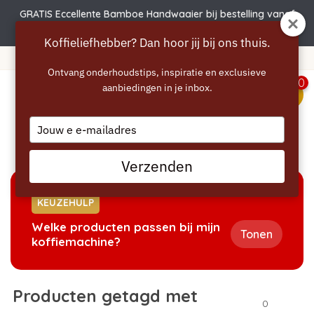
GRATIS Eccellente Bamboe Handwaaier bij bestelling vanaf
€50 | Actie verlengd t.e.m. 6 augustus!
Koffieliefhebber? Dan hoor jij bij ons thuis.
Gratis verzending vanaf 40 euro
Ontvang onderhoudstips, inspiratie en exclusieve
0
aanbiedingen in je inbox.
menu
Type
your
Home
/
Tags
/
intenza
email
Verzenden
KEUZEHULP
Welke producten passen bij mijn
Tonen
koffiemachine?
Producten getagd met
0