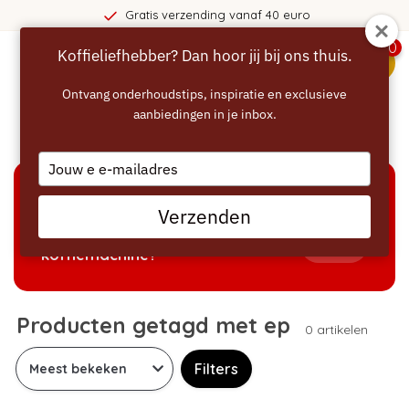
Gratis verzending vanaf 40 euro
0
Koffieliefhebber? Dan hoor jij bij ons thuis.
menu
Ontvang onderhoudstips, inspiratie en exclusieve
aanbiedingen in je inbox.
Home
/
Tags
/
ep
Type
your
email
KEUZEHULP
Verzenden
Welke producten passen bij mijn
Tonen
koffiemachine?
Producten getagd met ep
0 artikelen
Filters