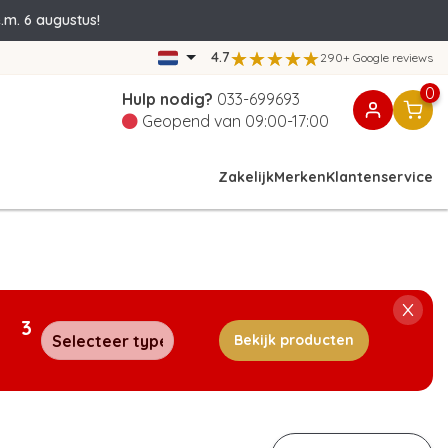
.m. 6 augustus!
4.7
290+ Google reviews
0
Hulp nodig?
033-699693
Geopend van 09:00-17:00
Zakelijk
Merken
Klantenservice
3
Bekijk producten