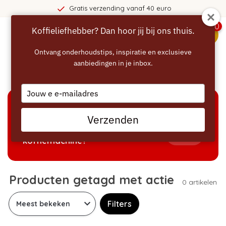
Gratis verzending vanaf 40 euro
0
Koffieliefhebber? Dan hoor jij bij ons thuis.
menu
Ontvang onderhoudstips, inspiratie en exclusieve
aanbiedingen in je inbox.
Home
/
Tags
/
actie
Type
your
email
KEUZEHULP
Verzenden
Welke producten passen bij mijn
Tonen
koffiemachine?
Producten getagd met actie
0 artikelen
Filters