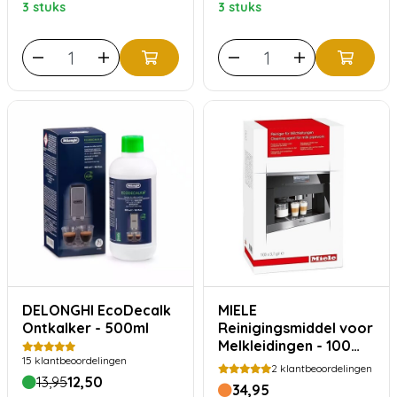
3 stuks
3 stuks
DELONGHI EcoDecalk
MIELE
Ontkalker - 500ml
Reinigingsmiddel voor
Melkleidingen - 100
15
klantbeoordelingen
stuks
2
klantbeoordelingen
13,95
12,50
34,95