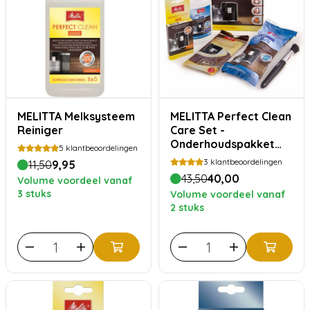
MELITTA Melksysteem
MELITTA Perfect Clean
Reiniger
Care Set -
Onderhoudspakket
5
klantbeoordelingen
voor volautomatische
3
klantbeoordelingen
11,50
9,95
koffiemachines
43,50
40,00
Volume voordeel vanaf
3 stuks
Volume voordeel vanaf
2 stuks