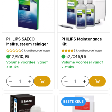
PHILIPS SAECO
PHILIPS Maintenance
Melksysteem reiniger
Kit
0
klantbeoordelingen
2
klantbeoordelingen
12,95
10,95
52,70
45,95
Volume voordeel vanaf
Volume voordeel vanaf
3 stuks
2 stuks
BESTE KEUS