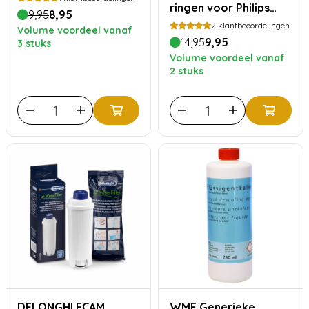
ringen voor Philips
9,95
8,95
Saeco
2
klantbeoordelingen
Volume voordeel vanaf
14,95
9,95
3 stuks
Volume voordeel vanaf
2 stuks
DELONGHI ECAM
WMF Generieke