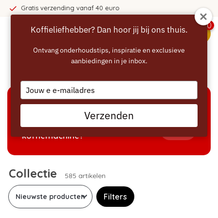
365 dagen bedenktijd!
0
Koffieliefhebber? Dan hoor jij bij ons thuis.
menu
Ontvang onderhoudstips, inspiratie en exclusieve
aanbiedingen in je inbox.
Home
/
Collectie
Type
your
email
KEUZEHULP
Verzenden
Welke producten passen bij mijn
Tonen
koffiemachine?
Collectie
585 artikelen
Filters