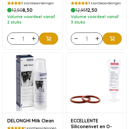
3
klantbeoordelingen
3
klantbeoordelingen
12,50
8,50
12,95
12,50
Volume voordeel vanaf
Volume voordeel vanaf
2 stuks
3 stuks
DELONGHI Milk Clean
ECCELLENTE
Siliconenvet en O-
1
klantbeoordelingen