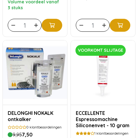
Volume voordeel vanaf
3 stuks
VOORKOMT SLIJTAGE
DELONGHI NOKALK
ECCELLENTE
ontkalker
Espressomachine
Siliconenvet - 10 gram
0
klantbeoordelingen
1
klantbeoordelingen
9,95
7,50