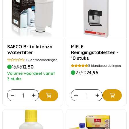
SAECO Brita Intenza
MIELE
Waterfilter
Reinigingstabletten -
10 stuks
0
klantbeoordelingen
5
klantbeoordelingen
15,95
12,50
27,50
24,95
Volume voordeel vanaf
3 stuks