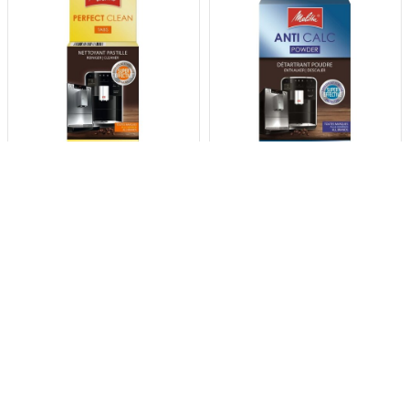
MELITTA Perfect Clean
MELITTA
Reinigingstabletten -
Ontkalkingspoeder - 2
4 stuks
stuks
7
klantbeoordelingen
4
klantbeoordelingen
4,95
3,99
4,95
3,99
Volume voordeel vanaf
Volume voordeel vanaf
3 stuks
3 stuks