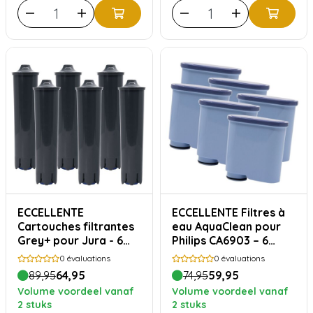
ECCELLENTE
ECCELLENTE Filtres à
Cartouches filtrantes
eau AquaClean pour
Grey+ pour Jura - 6
Philips CA6903 – 6
pièces
pièces
0
évaluations
0
évaluations
89,95
64,95
74,95
59,95
Volume voordeel vanaf
Volume voordeel vanaf
2 stuks
2 stuks