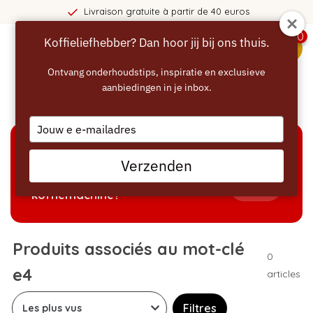
Livraison gratuite à partir de 40 euros
0
Koffieliefhebber? Dan hoor jij bij ons thuis.
menu
Ontvang onderhoudstips, inspiratie en exclusieve
aanbiedingen in je inbox.
Accueil
/
Mots-clés
/
e4
Type
your
email
AIDE À LA SÉLECTION
Verzenden
Welke producten passen bij mijn
Tonen
koffiemachine?
Produits associés au mot-clé
0
e4
articles
Filtres