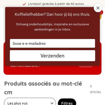
Livraison gratuite à partir de 40 euros
0
Koffieliefhebber? Dan hoor jij bij ons thuis.
menu
Ontvang onderhoudstips, inspiratie en exclusieve
aanbiedingen in je inbox.
Accueil
/
Mots-clés
/
cm
Type
your
email
AIDE À LA SÉLECTION
Verzenden
Welke producten passen bij mijn
Tonen
koffiemachine?
Produits associés au mot-clé
0
cm
articles
Filtres