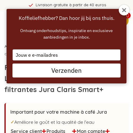
Livraison gratuite à partir de 40 euros
0
Koffieliefhebber? Dan hoor jij bij ons thuis.
menu
Ontvang onderhoudstips, inspiratie en exclusieve
aanbiedingen in je inbox.
Accueil
/ Filtre à eau Eccellente Grey+ – L'alternative aux
Type
cartouches filtrantes Jura Claris Smart+
your
email
Filtre à eau Eccellente Grey+ –
Verzenden
L'alternative aux cartouches
filtrantes Jura Claris Smart+
Important pour votre machine à café Jura
✓
Améliore le goût et la qualité de l'eau
Service client
Produits
Mon compte